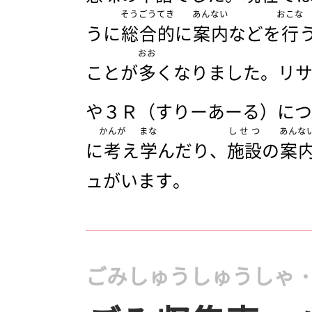
そうごうてき
あんない
おこな
うに
総合的
に
案内
などを
行
おお
ことが
多
くなりました。リ
や３Ｒ（すりーあーる）につ
かんが
まな
しせつ
あんな
に
考
え
学
んだり、
施設
の
案
ュがいます。
ごみしゅうしゅうしゃ