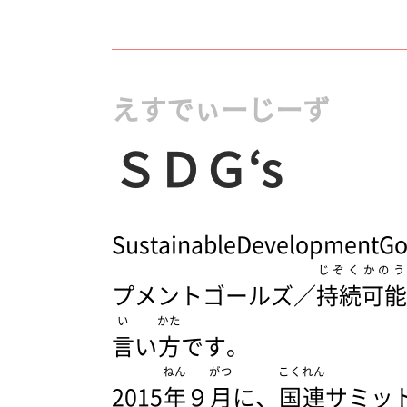
えすでぃーじーず
ＳＤＧ‘s
SustainableDevelopm
じぞく
かのう
プメントゴールズ／
持続
可能
い
かた
言
い
方
です。
ねん
がつ
こくれん
2015
年
９
月
に、
国連
サミッ