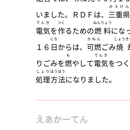
みえけん
いました。ＲＤＦは、
三重県
でんき
つく
ねんりょう
電気
を
作
るための
燃料
にな
にち
かねん
しょうき
１６
日
からは、
可燃
ごみ
焼
も
でんき
りごみを
燃
やして
電気
をつく
しょり
ほうほう
処理
方法
になりました。
えあかーてん