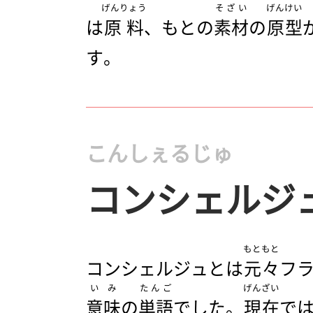
げんりょう
そざい
げんけい
は
原料
、もとの
素材
の
原型
す。
こんしぇるじゅ
コンシェルジ
もともと
コンシェルジュとは
元々
フ
いみ
たんご
げんざい
意味
の
単語
でした。
現在
で