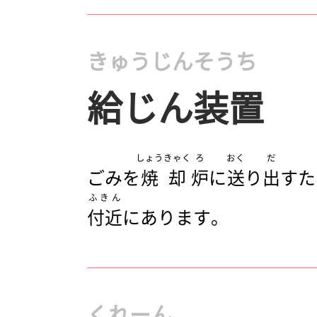
きゅうじんそうち
給じん装置
しょうきゃく
ろ
おく
だ
ごみを
焼却
炉
に
送
り
出
すた
ふきん
付近
にあります。
くれーん