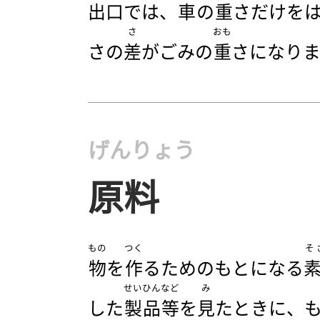
出口
では、
車
の
重
さだけを
さ
おも
さの
差
がごみの
重
さになり
げんりょう
原料
もの
つく
そ
物
を
作
るためのもとになる
せいひん
など
み
した
製品
等
を
見
たときに、