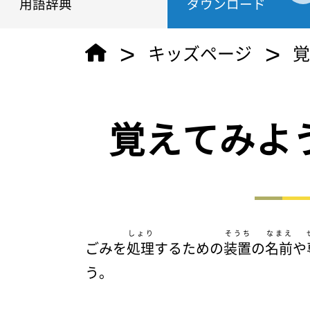
用語辞典
ダウンロード
>
>
キッズページ
覚えてみよ
しょり
そうち
なまえ
ごみを
処理
するための
装置
の
名前
や
う。