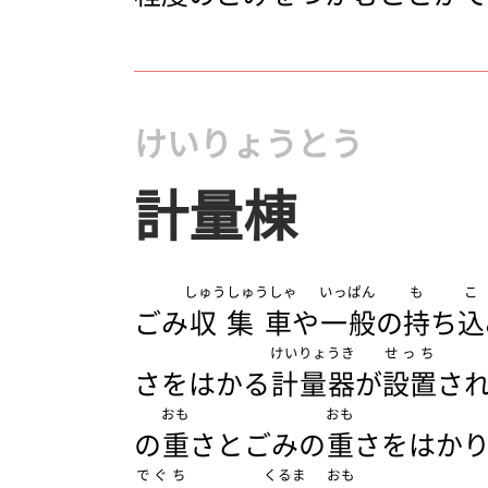
けいりょうとう
計量棟
しゅうしゅうしゃ
いっぱん
も
こ
ごみ
収集車
や
一般
の
持
ち
込
けいりょうき
せっち
さをはかる
計量器
が
設置
さ
おも
おも
の
重
さとごみの
重
さをはか
でぐち
くるま
おも