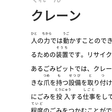
クレーン
ひと
ちから
うご
人
の
力
では
動
かすことので
そうち
るための
装置
です。リサイク
あるごみピットでは、クレー
つめ
も
せつび
と
つ
きな
爪
を
持
つ
設備
を
取
り
付
とうにゅう
しごと
にごみを
投入
する
仕事
をし
ていど
程度
のごみをつかむことがで