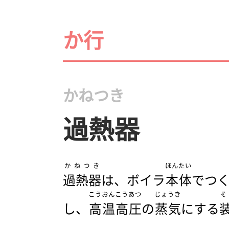
か行
かねつき
過熱器
かねつき
ほんたい
過熱器
は、ボイラ
本体
でつ
こうおん
こうあつ
じょうき
そ
し、
高温
高圧
の
蒸気
にする