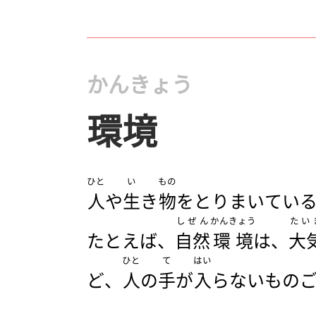
かんきょう
環境
ひと
い
もの
人
や
生
き
物
をとりまいてい
しぜん
かんきょう
たい
たとえば、
自然
環境
は、
大
ひと
て
はい
ど、
人
の
手
が
入
らないもの