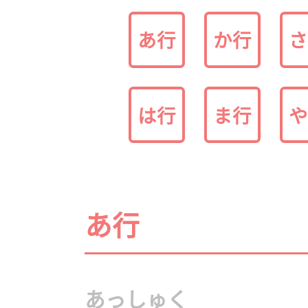
あ行
か行
さ
は行
ま行
や
あ行
あっしゅく