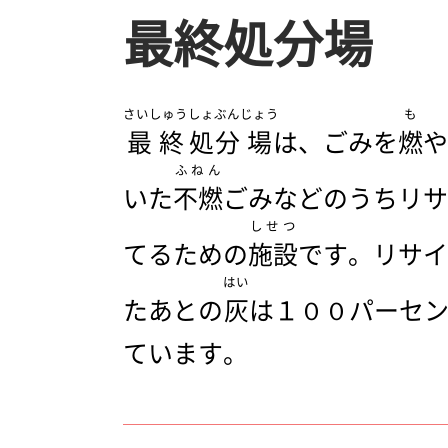
最終処分場
さいしゅう
しょぶん
じょう
も
最終
処分
場
は、ごみを
燃
や
ふねん
いた
不燃
ごみなどのうちリサ
しせつ
てるための
施設
です。リサイ
はい
たあとの
灰
は１００パーセ
ています。