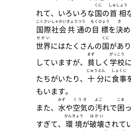
くに
しゅしょう
れて、いろいろな
国
の
首相
こくさい
しゃかい
きょうつう
もくひょう
き
国際
社会
共通
の
目標
を
決
め
せかい
くに
世界
にはたくさんの
国
があ
まず
がっこう
していますが、
貧
しく
学校
じゅうぶん
しょくじ
たちがいたり、
十分
に
食事
もいます。
みず
くうき
よご
こま
また、
水
や
空気
の
汚
れで
困
かんきょう
はかい
すぎて、
環境
が
破壊
されて