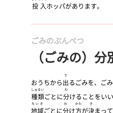
投入
ホッパがあります。
ごみのぶんべつ
（ごみの）分
で
おうちから
出
るごみを、ごみ
しゅるい
わ
種類
ごとに
分
けることをい
ちいき
わ
かた
き
地域
ごとに
分
け
方
が
決
まっ