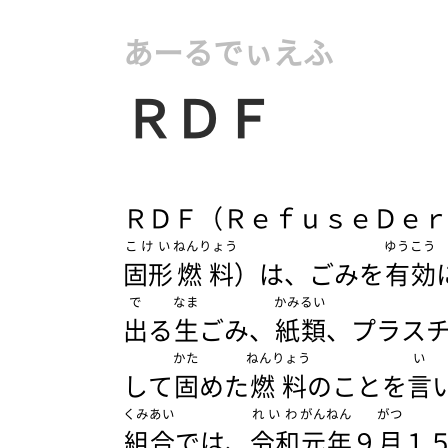
あーるでぃえふ
ＲＤＦ
ＲＤＦ（ＲｅｆｕｓｅＤｅｒ
こけい
ねんりょう
ゆうこう
固形
燃料
）は、ごみを
有効
で
なま
かみるい
出
る
生
ごみ、
紙類
、プラス
かた
ねんりょう
い
して
固
めた
燃料
のことを
言
くみあい
れいわ
がんねん
がつ
組合
では、
令和
元年
９
月
１