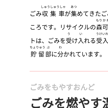
しゅうしゅうしゃ
あつ
ごみ
収集車
が
集
めてきたご
もり
か
ころです。リサイクルの
森
う
い
うけい
トは、ごみを
受
け
入
れる
受
ちょりゅう
ぶ
わ
貯留
部
に
分
かれています。
ごみをもやすおんど
ごみを燃やす