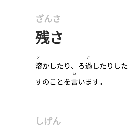
ざんさ
残さ
と
か
溶
かしたり、ろ
過
したりした
い
すのことを
言
います。
しげん