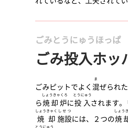
れているなど、
工夫
されてい
ごみとうにゅうほっぱ
ごみ投入ホッ
ま
ごみピットでよく
混
ぜられた
しょうきゃくろ
とうにゅう
ら
焼却炉
に
投入
されます。
しょうきゃく
しせつ
しょう
焼却
施設
には、２つの
焼
とうにゅう