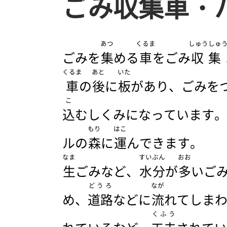
ごみ収集車・
あつ
くるま
しゅうしゅ
ごみを
集
める
車
をごみ
収集
くるま
あと
いた
車
の
後
に
板
があり、ごみを
こ
込
むしくみになっています。
もり
はこ
ルの
森
に
運
んできます。
なま
すいぶん
おお
生
ごみなど、
水分
が
多
いご
どうろ
なが
め、
道路
などに
流
れてしま
くふう