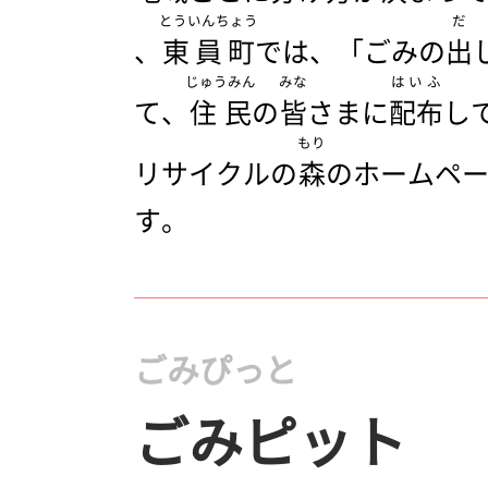
とういんちょう
だ
、
東員町
では、「ごみの
出
じゅうみん
みな
はいふ
て、
住民
の
皆
さまに
配布
し
もり
リサイクルの
森
のホームペ
す。
ごみぴっと
ごみピット