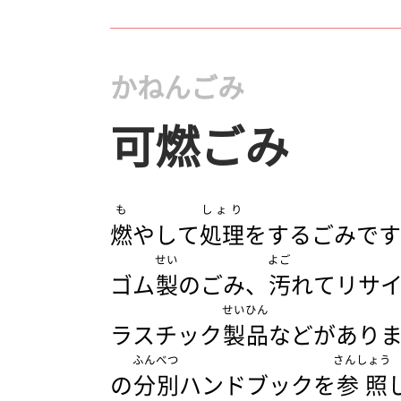
かねんごみ
可燃ごみ
も
しょり
燃
やして
処理
をするごみです
せい
よご
ゴム
製
のごみ、
汚
れてリサ
せいひん
ラスチック
製品
などがあり
ふんべつ
さんしょう
の
分別
ハンドブックを
参照