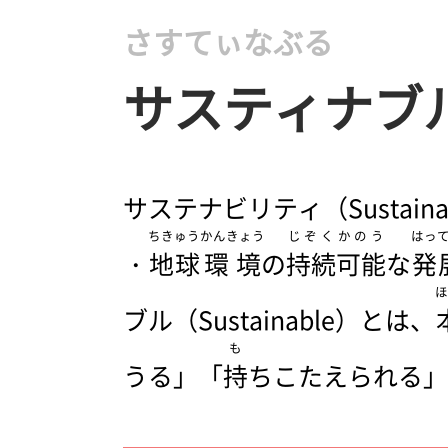
さすてぃなぶる
サスティナブ
サステナビリティ（Sustaina
ちきゅう
かんきょう
じぞく
かのう
はっ
・
地球
環境
の
持続
可能
な
発
ほ
ブル（Sustainable）とは、
も
うる」「
持
ちこたえられる」