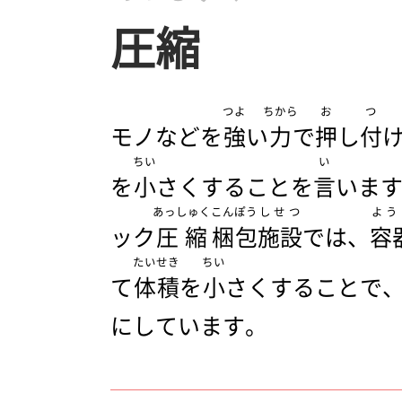
圧縮
つよ
ちから
お
つ
モノなどを
強
い
力
で
押
し
付
ちい
い
を
小
さくすることを
言
いま
あっしゅく
こんぽう
しせつ
よう
ック
圧縮
梱包
施設
では、
容
たいせき
ちい
て
体積
を
小
さくすることで
にしています。