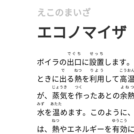
えこのまいざ
エコノマイザ
でぐち
せっち
ボイラの
出口
に
設置
します。
で
ねつ
りよう
こうお
ときに
出
る
熱
を
利用
して
高
じょうき
つく
よね
が、
蒸気
を
作
ったあとの
余
みず
あたた
水
を
温
めます。このように
ねつ
ゆうこう
は、
熱
やエネルギーを
有効