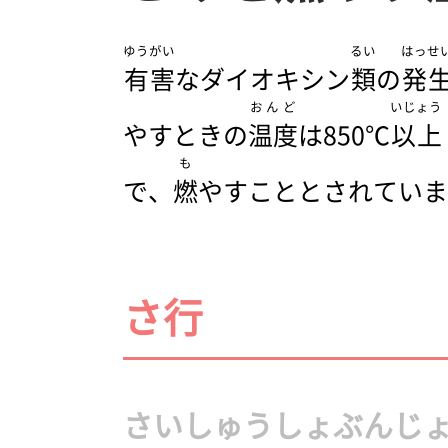
ゆうがい
るい
はっせ
有害
なダイオキシン
類
の
発
おんど
いじょう
やすときの
温度
は850℃
以上
も
で、
燃
やすこととされていま
さ行
さいしゅうしょぶんじ