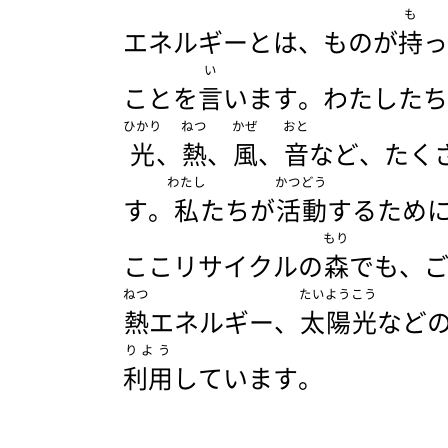
も
エネルギーとは、ものが
持
っ
い
ことを
言
います。わたしたち
ひかり
ねつ
かぜ
おと
光
、
熱
、
風
、
音
など、たく
わたし
かつどう
す。
私
たちが
活動
するため
もり
ここリサイクルの
森
でも、
ねつ
たいようこう
熱
エネルギー、
太陽光
など
りよう
利用
しています。