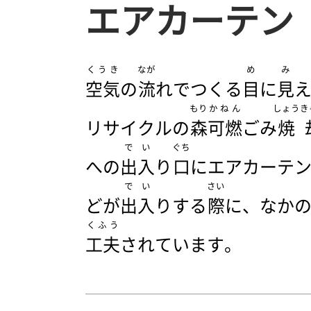
エアカーテン
くうき
なが
め
み
空気
の
流
れでつくる
目
に
見
もり
かねん
しょうき
リサイクルの
森
可燃
ごみ
焼
でい
ぐち
への
出入
り
口
にエアカーテ
でい
さい
どが
出入
りする
際
に、なか
くふう
工夫
されています。