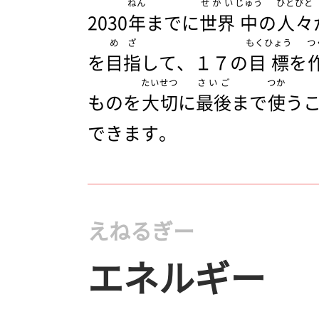
ねん
せかい
じゅう
ひとびと
2030
年
までに
世界
中
の
人々
めざ
もくひょう
つ
を
目指
して、１７の
目標
を
たいせつ
さいご
つか
ものを
大切
に
最後
まで
使
う
できます。
えねるぎー
エネルギー