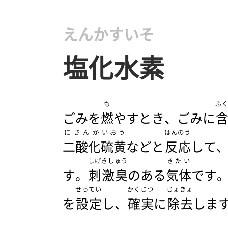
えんかすいそ
塩化水素
も
ふ
ごみを
燃
やすとき、ごみに
にさんか
いおう
はんのう
二酸化
硫黄
などと
反応
して
しげきしゅう
きたい
す。
刺激臭
のある
気体
です
せってい
かくじつ
じょきょ
を
設定
し、
確実
に
除去
しま