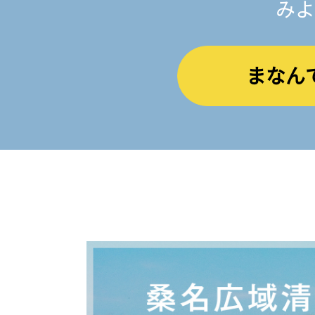
みよ
まなん