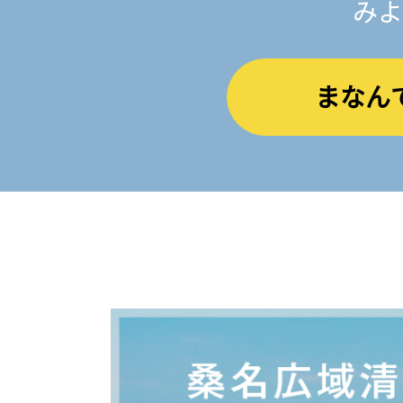
みよ
まなん