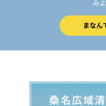
みよ
まなん