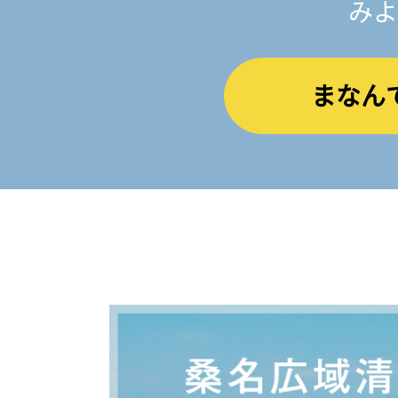
みよ
まなん