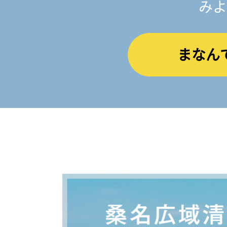
みよ
まなん