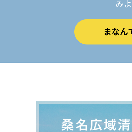
みよ
まなん