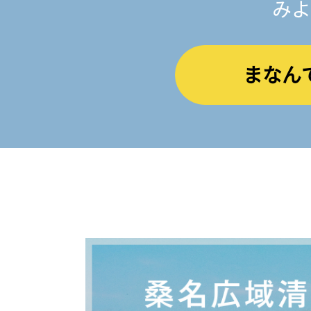
みよ
まなん