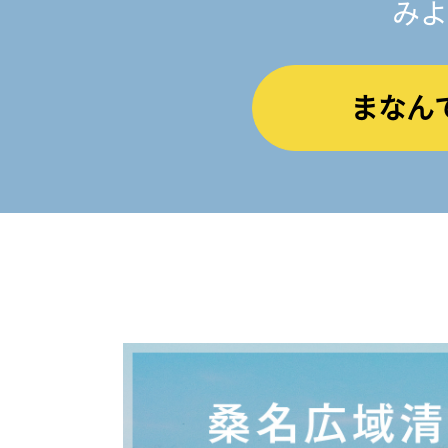
みよ
まなん