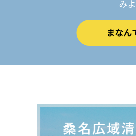
みよ
まなん