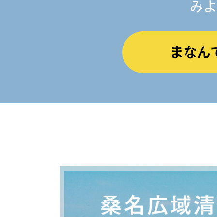
みよ
まなん