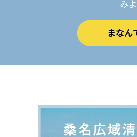
みよ
まなん