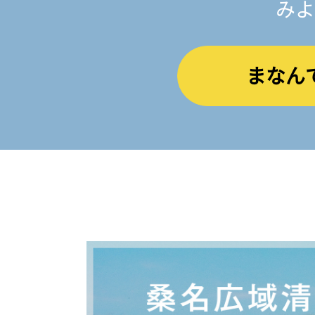
みよ
まなん