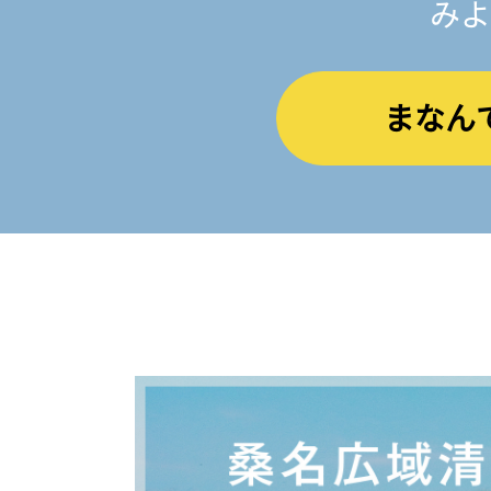
みよ
まなん