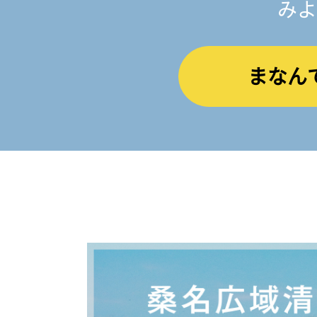
みよ
まなん